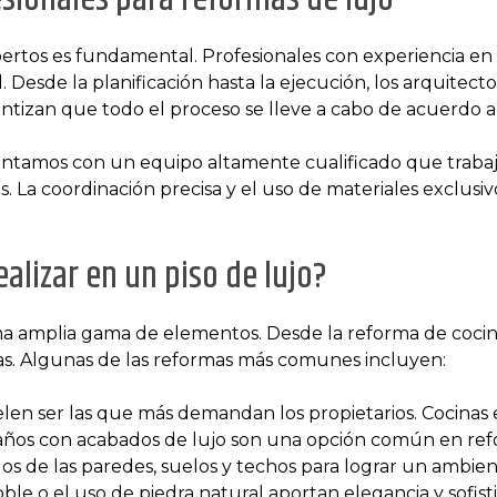
pertos es fundamental. Profesionales con experiencia en 
sde la planificación hasta la ejecución, los arquitectos
antizan que todo el proceso se lleve a cabo de acuerdo a 
ontamos con un equipo altamente cualificado que trabaj
s. La coordinación precisa y el uso de materiales exclusi
alizar en un piso de lujo?
 amplia gama de elementos. Desde la reforma de cocina
itas. Algunas de las reformas más comunes incluyen:
elen ser las que más demandan los propietarios. Cocina
años con acabados de lujo son una opción común en refo
s de las paredes, suelos y techos para lograr un ambien
ble o el uso de piedra natural aportan elegancia y sofisti