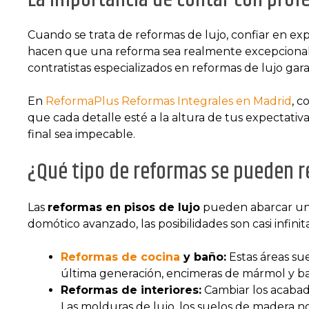
Cuando se trata de reformas de lujo, confiar en ex
hacen que una reforma sea realmente excepcional. De
contratistas especializados en reformas de lujo gar
En
ReformaPlus Reformas Integrales en Madrid
, c
que cada detalle esté a la altura de tus expectativa
final sea impecable.
¿Qué tipo de reformas se pueden re
Las
reformas en pisos de lujo
pueden abarcar una
domótico avanzado, las posibilidades son casi infin
Reformas de cocina
y baño:
Estas áreas su
última generación, encimeras de mármol y b
Reformas de interiores:
Cambiar los acabado
Las molduras de lujo, los suelos de madera no