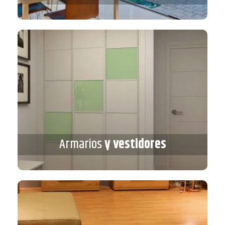
Armarios
y vestidores
Armarios
y vestidores
VER MÁS