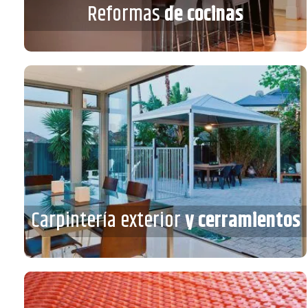
Reformas
de cocinas
VER MÁS
Carpintería exterior
y cerramientos
Carpintería exterior
y cerramientos
VER MÁS