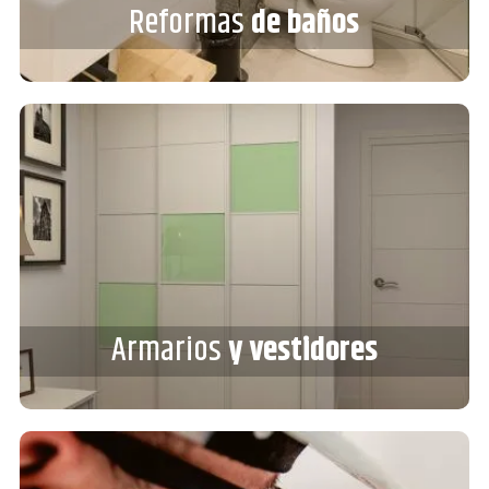
Reformas
de baños
VER MÁS
Armarios
y vestidores
Armarios
y vestidores
VER MÁS