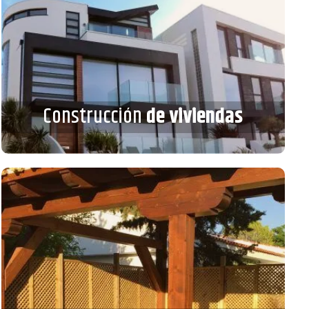
Construcción
de viviendas
Construcción
de viviendas
VER MÁS
Terrazas
y exteriores