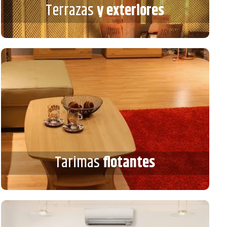
Terrazas
y exteriores
VER MÁS
Tarimas
flotantes
Tarimas
flotantes
VER MÁS