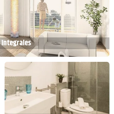
s
Integrales
s
Integrales
R MÁS
Reformas
de baños