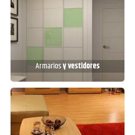
Armarios
y vestidores
Armarios
y vestidores
VER MÁS