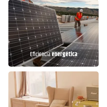
Eficiencia
energética
Eficiencia
energética
VER MÁS