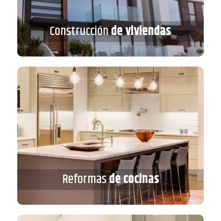
Construcción
de viviendas
Construcción
de viviendas
VER MÁS
Reformas
de cocinas
Reformas
de cocinas
VER MÁS