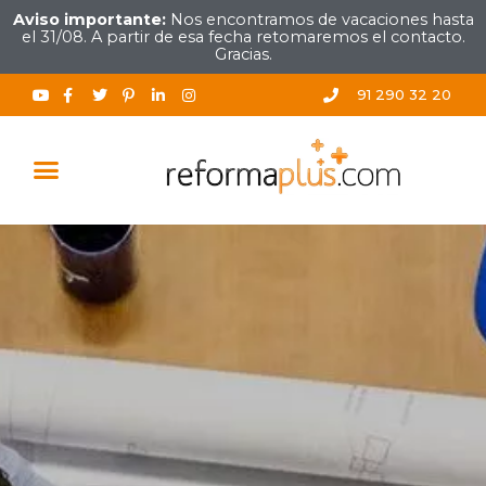
Aviso importante:
Nos encontramos de vacaciones hasta
el 31/08. A partir de esa fecha retomaremos el contacto.
Gracias.
91 290 32 20
TRABAJOS REALIZADOS