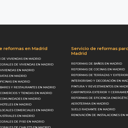
de reformas en Madrid
Servicio de reformas parc
Madrid
 DE VIVIENDAS EN MADRID
REFORMAS DE BAÑOS EN MADRID
EGRALES DE VIVIENDAS EN MADRID
REFORMAS DE COCINAS EN MADRID
VIVIENDAS EN MADRID
REFORMAS DE TERRAZAS Y EXTERIOR
ATAS EN MADRID
INTERIORISMO Y DECORACIÓN EN MA
FICINAS EN MADRID
PINTURA Y REVESTIMIENTOS EN MAD
BARES Y RESTAURANTES EN MADRID
CARPINTERÍA EXTERIOR Y CERRAMIE
COMERCIOS Y TIENDAS EN MADRID
REFORMAS DE EFICIENCIA ENERGÉTI
 COMUNIDADES EN MADRID
AEROTERMIA EN MADRID
HOTELES EN MADRID
SUELO RADIANTE EN MADRID
LOCALES COMERCIALES EN MADRID
RENOVACIÓN DE INSTALACIONES EN 
USTRIALES EN MADRID
EGRALES DE PISO EN MADRID
EGRALES DE CHALETS EN MADRID