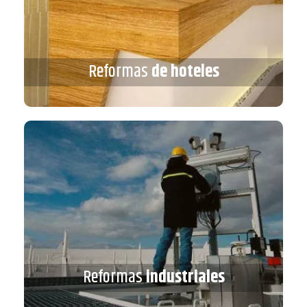
Reformas
de hoteles
Reformas
de hoteles
VER MÁS
Reformas
industriales
Reformas
industriales
VER MÁS