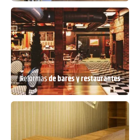
Reformas
de bares y restaurantes
Reformas
de bares y restaurantes
VER MÁS