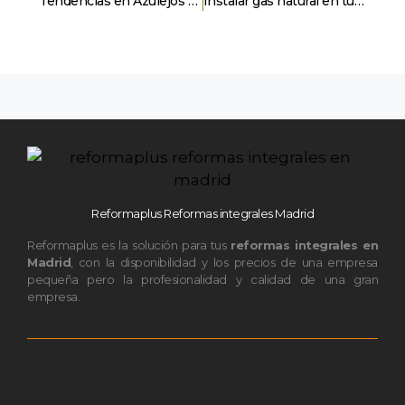
Tendencias en Azulejos para Cocinas: Una guía para elegir el mejor estilo
Instalar gas natural en tu reforma. Pasos a seguir
Reformaplus Reformas integrales Madrid
Reformaplus es la solución para tus
reformas integrales en
Madrid
, con la disponibilidad y los precios de una empresa
pequeña pero la profesionalidad y calidad de una gran
empresa.