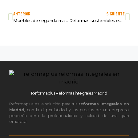
ANTERIOR
SIGUIENTE
Muebles de segunda mano: guía clara para elegir bien en Madrid
Reformas sostenibles en Madrid con Reformaplus
Reformaplus Reformas integrales Madrid
Reformaplus es la solución para tus
reformas integrales en
Madrid
, con la disponibilidad y los precios de una empresa
pequeña pero la profesionalidad y calidad de una gran
empresa.