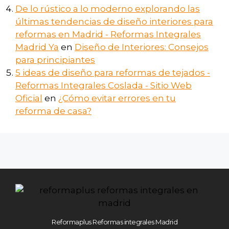
De lo rústico a lo moderno explorando las
últimas tendencias de diseño interiores para
reformas en Madrid - Reformas Integrales
Madrid Ya
en
Diseño de Interiores: Consejos
para principiantes
5 ideas de diseño para reformas de tejados -
Reformas Integrales Coslada - Sitio Web
Oficial
en
¿Cómo evitar errores en tu
reforma de casa?
Reformaplus Reformas integrales Madrid