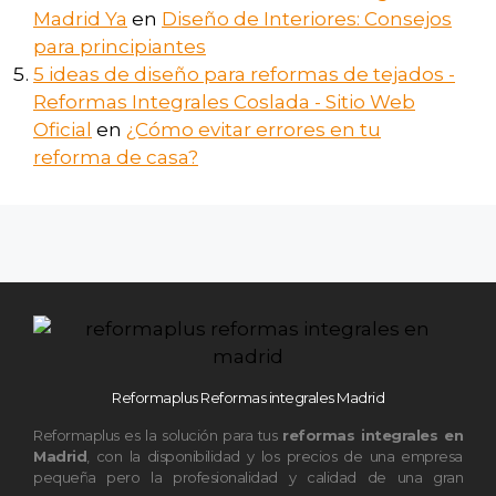
Madrid Ya
en
Diseño de Interiores: Consejos
para principiantes
5 ideas de diseño para reformas de tejados -
Reformas Integrales Coslada - Sitio Web
Oficial
en
¿Cómo evitar errores en tu
reforma de casa?
Reformaplus Reformas integrales Madrid
Reformaplus es la solución para tus
reformas integrales en
Madrid
, con la disponibilidad y los precios de una empresa
pequeña pero la profesionalidad y calidad de una gran