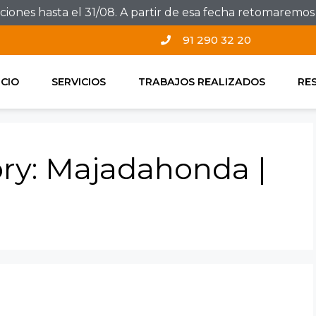
ones hasta el 31/08. A partir de esa fecha retomaremos e
91 290 32 20
ICIO
SERVICIOS
TRABAJOS REALIZADOS
RE
ory:
Majadahonda |