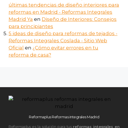
últimas tendencias de diseño interiores para
reformas en Madrid - Reformas Integrales
Madrid Ya
en
Diseño de Interiores: Consejos
para principiantes
5 ideas de diseño para reformas de tejados -
Reformas Integrales Coslada - Sitio Web
Oficial
en
¿Cómo evitar errores en tu
reforma de casa?
Reformaplus Reformas integrales Madrid
Reformaplus es la solución para tus
reformas integrales en