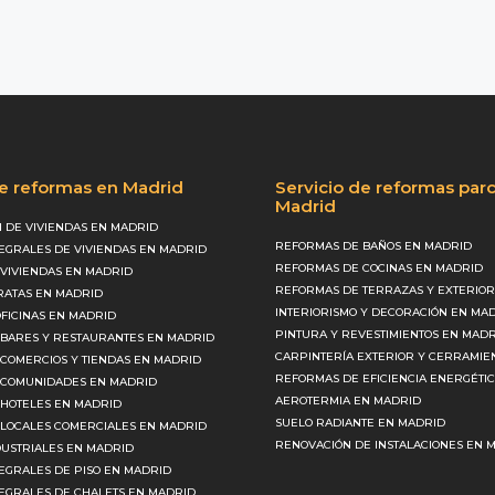
de reformas en Madrid
Servicio de reformas parc
Madrid
 DE VIVIENDAS EN MADRID
REFORMAS DE BAÑOS EN MADRID
EGRALES DE VIVIENDAS EN MADRID
REFORMAS DE COCINAS EN MADRID
VIVIENDAS EN MADRID
REFORMAS DE TERRAZAS Y EXTERIOR
ATAS EN MADRID
INTERIORISMO Y DECORACIÓN EN MA
FICINAS EN MADRID
PINTURA Y REVESTIMIENTOS EN MAD
BARES Y RESTAURANTES EN MADRID
CARPINTERÍA EXTERIOR Y CERRAMIE
COMERCIOS Y TIENDAS EN MADRID
REFORMAS DE EFICIENCIA ENERGÉTI
 COMUNIDADES EN MADRID
AEROTERMIA EN MADRID
HOTELES EN MADRID
SUELO RADIANTE EN MADRID
LOCALES COMERCIALES EN MADRID
RENOVACIÓN DE INSTALACIONES EN 
USTRIALES EN MADRID
EGRALES DE PISO EN MADRID
EGRALES DE CHALETS EN MADRID