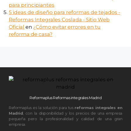
para principiantes
5 ideas de diseño para reformas de tejados -
Reformas Integrales Coslada - Sitio Web
Oficial
en
¿Cómo evitar errores en tu
reforma de casa?
Reformaplus Reformas integrales Madrid
Reformaplus es la solución para tus
reformas integrales en
Madrid
, con la disponibilidad y los precios de una empresa
pequeña pero la profesionalidad y calidad de una gran
empresa.