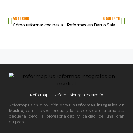
ANTERIOR
SIGUIENTE
Cómo reformar cocinas abiertas integradas con un salón sin cometer fallos
Reformas en Barrio Salamanca
Reformaplus Reformas integrales Madrid
Reformaplus es la solución para tus
reformas integrales en
Madrid
, con la disponibilidad y los precios de una empresa
pequeña pero la profesionalidad y calidad de una gran
empresa.