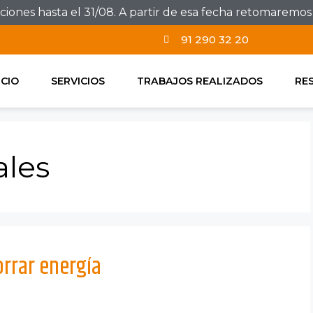
ones hasta el 31/08. A partir de esa fecha retomaremos e
91 290 32 20
ICIO
SERVICIOS
TRABAJOS REALIZADOS
RE
ales
orrar energía