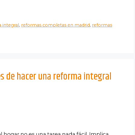
 integral
,
reformas completas en madrid
,
reformas
s de hacer una reforma integral
l hogar no es una tarea nada fácil. Implica